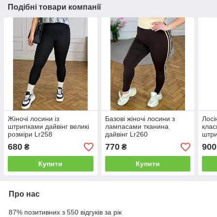
Подібні товари компанії
Жіночі лосини із
Базові жіночі лосини з
Лосі
штрипками дайвінг великі
лампасами тканина
клас
розміри Lr258
дайвінг Lr260
штри
Lld1
680
770
900
₴
₴
Купити
Купити
Про нас
87% позитивних з 550 відгуків за рік