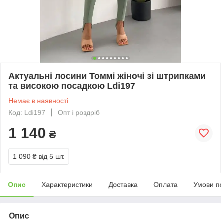
Актуальні лосини Томмі жіночі зі штрипками
та високою посадкою Ldi197
Немає в наявності
Код: Ldi197
Опт і роздріб
1 140
₴
1 090 ₴
від 5 шт.
Опис
Характеристики
Доставка
Оплата
Умови п
Опис