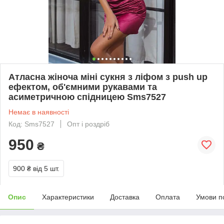
Атласна жіноча міні сукня з ліфом з push up
ефектом, об'ємними рукавами та
асиметричною спідницею Sms7527
Немає в наявності
Код: Sms7527
Опт і роздріб
950
₴
900 ₴
від 5 шт.
Опис
Характеристики
Доставка
Оплата
Умови п