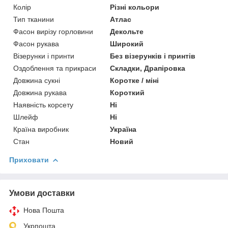
Колір
Різні кольори
Тип тканини
Атлас
Фасон вирізу горловини
Декольте
Фасон рукава
Широкий
Візерунки і принти
Без візерунків і принтів
Оздоблення та прикраси
Складки, Драпіровка
Довжина сукні
Коротке / міні
Довжина рукава
Короткий
Наявність корсету
Ні
Шлейф
Ні
Країна виробник
Україна
Стан
Новий
Приховати
Умови доставки
Нова Пошта
Укрпошта