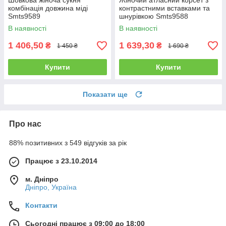
Шовкова жіноча сукня
Жіночий атласний корсет з
комбінація довжина міді
контрастними вставками та
Smts9589
шнурівкою Smts9588
В наявності
В наявності
1 406,50
1 639,30
₴
₴
1 450 ₴
1 690 ₴
Купити
Купити
Показати ще
Про нас
88% позитивних з 549 відгуків за рік
Працює з 23.10.2014
м. Дніпро
Дніпро, Україна
Контакти
Сьогодні працює з 09:00 до 18:00