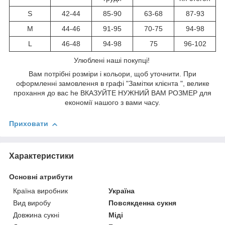
S
42-44
85-90
63-68
87-93
M
44-46
91-95
70-75
94-98
L
46-48
94-98
75
96-102
Улюблені наші покупці!
Вам потрібні розміри і кольори, щоб уточнити. При
оформленні замовлення в графі "Замітки клієнта ", велике
прохання до вас he ВКАЗУЙТЕ НУЖНИЙ ВАМ РОЗМЕР для
економії нашого з вами часу.
Приховати
Характеристики
Основні атрибути
Країна виробник
Україна
Вид виробу
Повсякденна сукня
Довжина сукні
Міді