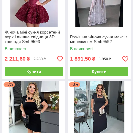
Жіноча міні сукня корсетний
верх і пишна спідниця 3D
Розкішна жіноча сукня максі з
троянди Smb9593
мереживом Smb9592
В наявності
В наявності
2 211,60
1 891,50
₴
₴
2 280 ₴
1 950 ₴
Купити
Купити
–3%
–3%