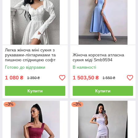
Легка жіноча міні сукня з
рукавами-ліхтариками та
Жіноча корсетна атласна
пишною спідницею софт
сукня міді Smb9594
Sms8406
Готово до відправки
В наявності
1 080
1 503,50
₴
₴
1 350 ₴
1 550 ₴
Купити
Купити
–3%
–3%