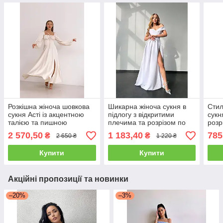
Розкішна жіноча шовкова
Шикарна жіноча сукня в
Стил
сукня Асті із акцентною
підлогу з відкритими
сукн
талією та пишною
плечима та розрізом по
розр
спідницею довжина максі
нозі Smb9034
Smm
2 570,50
1 183,40
785
₴
₴
2 650 ₴
1 220 ₴
Smdi7607
Купити
Купити
Акційні пропозиції та новинки
–20%
–3%