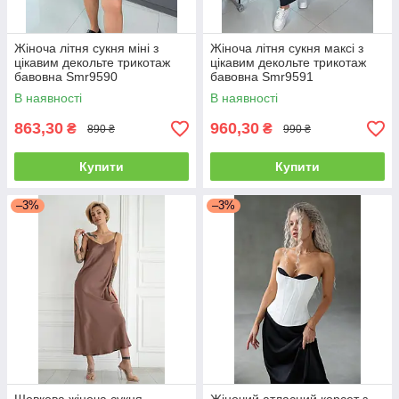
Жіноча літня сукня міні з
Жіноча літня сукня максі з
цікавим декольте трикотаж
цікавим декольте трикотаж
бавовна Smr9590
бавовна Smr9591
В наявності
В наявності
863,30
960,30
₴
₴
890 ₴
990 ₴
Купити
Купити
–3%
–3%