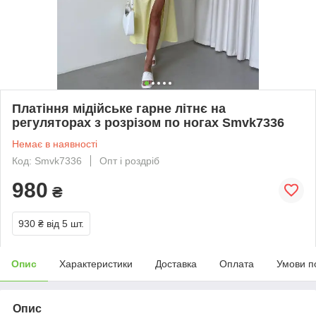
Платіння мідійське гарне літнє на
регуляторах з розрізом по ногах Smvk7336
Немає в наявності
Код: Smvk7336
Опт і роздріб
980
₴
930 ₴
від 5 шт.
Опис
Характеристики
Доставка
Оплата
Умови п
Опис