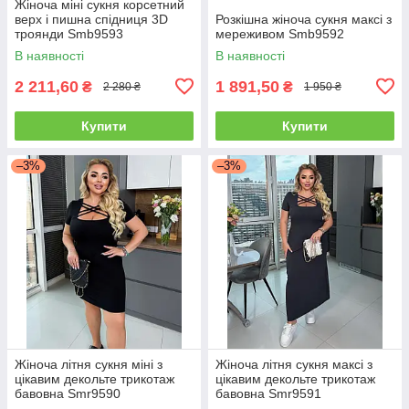
Жіноча міні сукня корсетний
верх і пишна спідниця 3D
Розкішна жіноча сукня максі з
троянди Smb9593
мереживом Smb9592
В наявності
В наявності
2 211,60
1 891,50
₴
₴
2 280 ₴
1 950 ₴
Купити
Купити
–3%
–3%
Жіноча літня сукня міні з
Жіноча літня сукня максі з
цікавим декольте трикотаж
цікавим декольте трикотаж
бавовна Smr9590
бавовна Smr9591