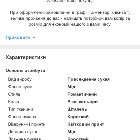
Улюблені наші покупці!
При оформленні замовлення в графі "Коментарі клієнта ",
велике прохання до вас - напишіть потрібний вам колір та
розмір для економії нашого з вами часу.
Приховати
Характеристики
Основні атрибути
Вид виробу
Повсякденна сукня
Фасон сукні
Міді
Стиль
Романтичний
Колір
Різні кольори
Тип тканини
Штапель
Фасон рукава
Короткий
Візерунки і принти
Квітковий принт
Довжина сукні
Міді
Довжина рукава
Короткий