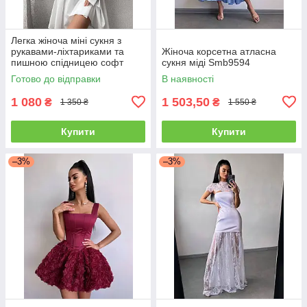
Легка жіноча міні сукня з
рукавами-ліхтариками та
Жіноча корсетна атласна
пишною спідницею софт
сукня міді Smb9594
Sms8406
Готово до відправки
В наявності
1 080
1 503,50
₴
₴
1 350 ₴
1 550 ₴
Купити
Купити
–3%
–3%