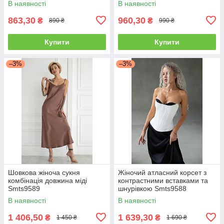
В наявності
В наявності
863,30
960,30
₴
₴
890 ₴
990 ₴
Купити
Купити
–3%
–3%
Шовкова жіноча сукня
Жіночий атласний корсет з
комбінація довжина міді
контрастними вставками та
Smts9589
шнурівкою Smts9588
В наявності
В наявності
1 406,50
1 639,30
₴
₴
1 450 ₴
1 690 ₴