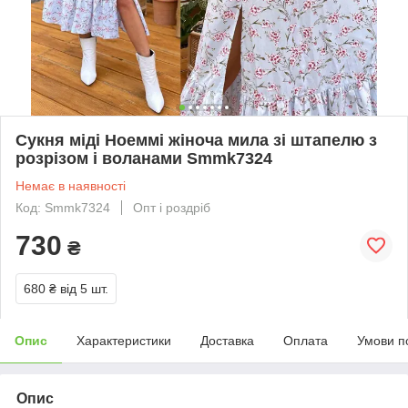
Сукня міді Ноеммі жіноча мила зі штапелю з
розрізом і воланами Smmk7324
Немає в наявності
Код: Smmk7324
Опт і роздріб
730
₴
680 ₴
від 5 шт.
Опис
Характеристики
Доставка
Оплата
Умови п
Опис