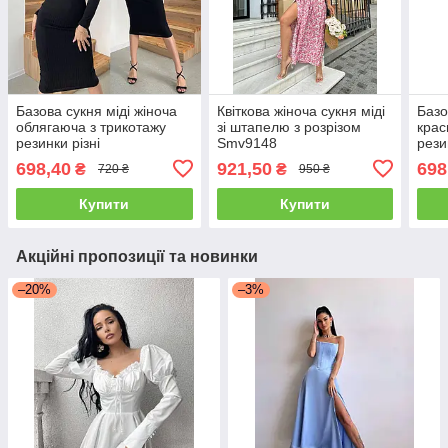
Базова сукня міді жіноча
Квіткова жіноча сукня міді
Базо
облягаюча з трикотажу
зі штапелю з розрізом
крас
резинки різні
Smv9148
рези
кольори Smmk5528
Smm
698,40
921,50
698
₴
₴
720 ₴
950 ₴
Купити
Купити
Акційні пропозиції та новинки
–20%
–3%