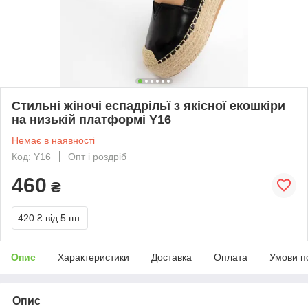
Стильні жіночі еспадрільї з якісної екошкіри
на низькій платформі Y16
Немає в наявності
Код: Y16
Опт і роздріб
460
₴
420 ₴
від 5 шт.
Опис
Характеристики
Доставка
Оплата
Умови п
Опис