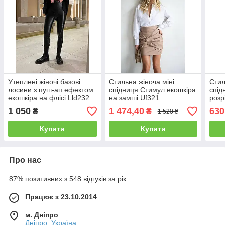
Утеплені жіночі базові
Стильна жіноча міні
Стил
лосини з пуш-ап ефектом
спідниця Стимул екошкіра
спід
екошкіра на флісі Lld232
на замші Uf321
розр
Uv2
1 050
1 474,40
630
₴
₴
1 520 ₴
Купити
Купити
Про нас
87% позитивних з 548 відгуків за рік
Працює з 23.10.2014
м. Дніпро
Дніпро, Україна