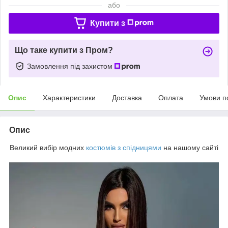
або
Купити з
Що таке купити з Пром?
Замовлення під захистом
Опис
Характеристики
Доставка
Оплата
Умови п
Опис
Великий вибір модних
костюмів з спідницями
на нашому сайті