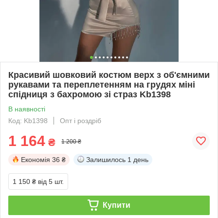
Красивий шовковий костюм верх з об'ємними
рукавами та переплетенням на грудях міні
спідниця з бахромою зі страз Kb1398
В наявності
Код: Kb1398
Опт і роздріб
1 164
₴
1 200 ₴
Економія
36 ₴
Залишилось
1 день
1 150 ₴
від 5 шт.
Купити