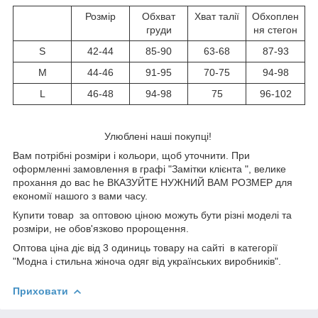
Розмір
Обхват
Хват талії
Обхоплен
груди
ня стегон
S
42-44
85-90
63-68
87-93
M
44-46
91-95
70-75
94-98
L
46-48
94-98
75
96-102
Улюблені наші покупці!
Вам потрібні розміри і кольори, щоб уточнити. При
оформленні замовлення в графі "Замітки клієнта ", велике
прохання до вас he ВКАЗУЙТЕ НУЖНИЙ ВАМ РОЗМЕР для
економії нашого з вами часу.
Купити товар за оптовою ціною можуть бути різні моделі та
розміри, не обов'язково пророщення.
Оптова ціна діє від 3 одиниць товару на сайті в категорії
"Модна і стильна жіноча одяг від українських виробників".
Приховати