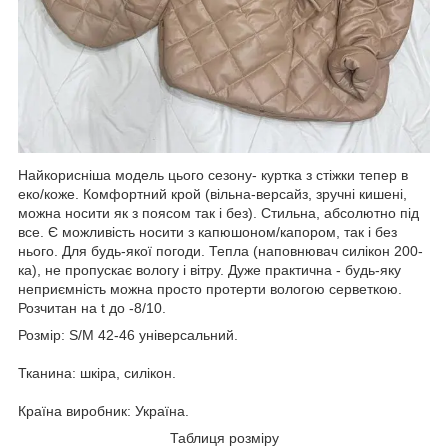
Найкорисніша модель цього сезону- куртка з стіжки тепер в
еко/коже. Комфортний крой (вільна-версайз, зручні кишені,
можна носити як з поясом так і без). Стильна, абсолютно під
все. Є можливість носити з капюшоном/капором, так і без
нього. Для будь-якої погоди. Тепла (наповнювач силікон 200-
ка), не пропускає вологу і вітру. Дуже практична - будь-яку
неприємність можна просто протерти вологою серветкою.
Розчитан на t до -8/10.
Розмір: S/M 42-46 універсальний.
Тканина: шкіра, силікон.
Країна виробник: Україна.
Таблиця розміру