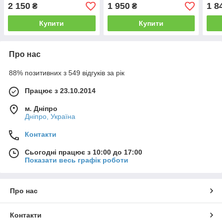
капюшоном Gsa1963
кольори Gs1674
Gv2
2 150
1 950
1 8
₴
₴
Купити
Купити
Про нас
88% позитивних з 549 відгуків за рік
Працює з 23.10.2014
м. Дніпро
Дніпро, Україна
Контакти
Сьогодні працює з 10:00 до 17:00
Показати весь графік роботи
Про нас
Контакти