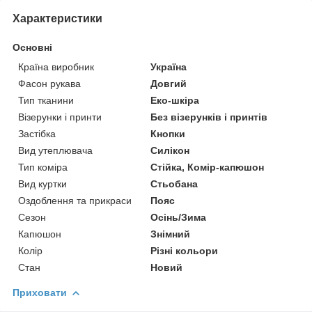
Характеристики
Основні
Країна виробник
Україна
Фасон рукава
Довгий
Тип тканини
Еко-шкіра
Візерунки і принти
Без візерунків і принтів
Застібка
Кнопки
Вид утеплювача
Силікон
Тип коміра
Стійка, Комір-капюшон
Вид куртки
Стьобана
Оздоблення та прикраси
Пояс
Сезон
Осінь/Зима
Капюшон
Знімний
Колір
Різні кольори
Стан
Новий
Приховати