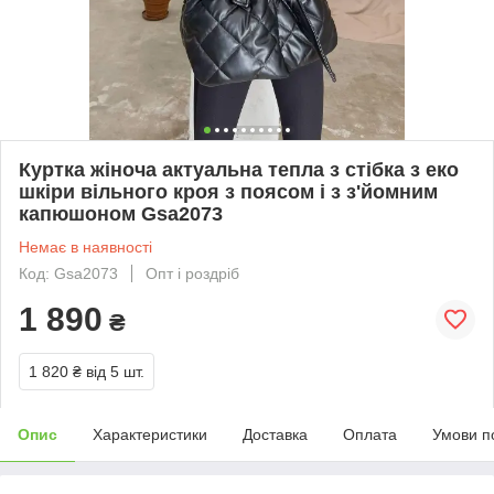
Куртка жіноча актуальна тепла з стібка з еко
шкіри вільного кроя з поясом і з з'йомним
капюшоном Gsa2073
Немає в наявності
Код: Gsa2073
Опт і роздріб
1 890
₴
1 820 ₴
від 5 шт.
Опис
Характеристики
Доставка
Оплата
Умови п