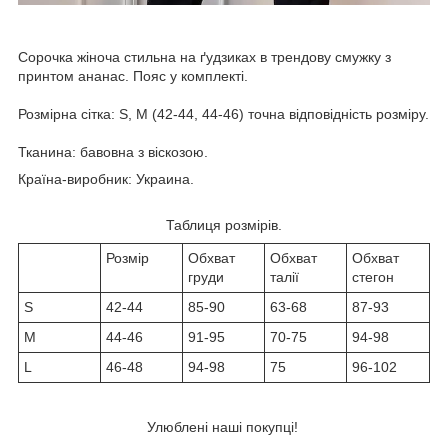
Сорочка жіноча стильна на ґудзиках в трендову смужку з
принтом ананас. Пояс у комплекті.
Розмірна сітка: S, M (42-44, 44-46) точна відповідність розміру.
Тканина: бавовна з віскозою.
Країна-виробник: Украина.
Таблиця розмірів.
Розмір
Обхват
Обхват
Обхват
груди
талії
стегон
S
42-44
85-90
63-68
87-93
M
44-46
91-95
70-75
94-98
L
46-48
94-98
75
96-102
Улюблені наші покупці!