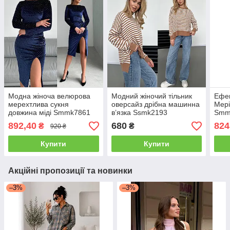
Модна жіноча велюрова
Модний жіночий тільник
Ефек
мерехтлива сукня
оверсайз дрібна машинна
Мері
довжина міді Smmk7861
в’язка Ssmk2193
Smm
892,40
680
824
₴
₴
920 ₴
Купити
Купити
Акційні пропозиції та новинки
–3%
–3%