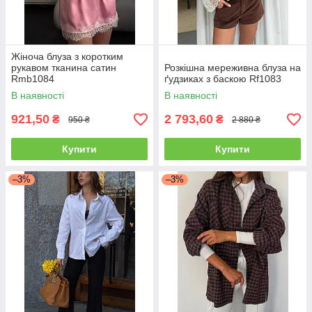
Жіноча блуза з коротким
рукавом тканина сатин
Розкішна мереживна блуза на
Rmb1084
ґудзиках з баскою Rf1083
В наявності
В наявності
921,50
2 793,60
₴
₴
950 ₴
2 880 ₴
Купити
Купити
–3%
–3%