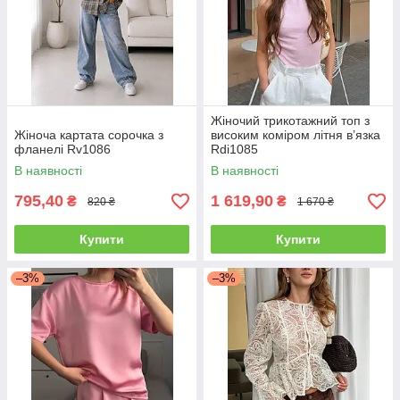
Жіночий трикотажний топ з
Жіноча картата сорочка з
високим коміром літня вʼязка
фланелі Rv1086
Rdi1085
В наявності
В наявності
795,40
1 619,90
₴
₴
820 ₴
1 670 ₴
Купити
Купити
–3%
–3%