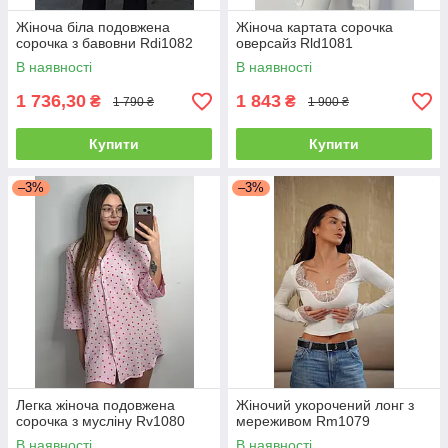
Жіноча біла подовжена
Жіноча картата сорочка
сорочка з бавовни Rdi1082
оверсайз Rld1081
В наявності
В наявності
1 736,30
1 843
₴
₴
1 790 ₴
1 900 ₴
Купити
Купити
–3%
–3%
Легка жіноча подовжена
Жіночий укорочений лонг з
сорочка з мусліну Rv1080
мереживом Rm1079
В наявності
В наявності