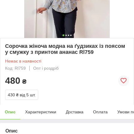
Сорочка жіноча модна на ґудзиках із поясом
у смужку з принтом ананас Rl759
Немає в наявності
Код: Rl759
Опт і роздріб
480
₴
430 ₴
від 5 шт.
Опис
Характеристики
Доставка
Оплата
Умови п
Опис