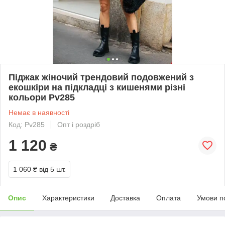
Піджак жіночий трендовий подовжений з
екошкіри на підкладці з кишенями різні
кольори Pv285
Немає в наявності
Код: Pv285
Опт і роздріб
1 120
₴
1 060 ₴
від 5 шт.
Опис
Характеристики
Доставка
Оплата
Умови п