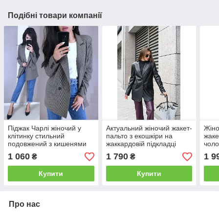
Подібні товари компанії
Піджак Чарлі жіночий у
Актуальний жіночий жакет-
Жін
клітинку стильний
пальто з екошкіри на
жаке
подовжений з кишенями
жаккардовій підкладці
чоло
Pma167
Gs2715
1 060
1 790
1 9
₴
₴
Купити
Купити
Про нас