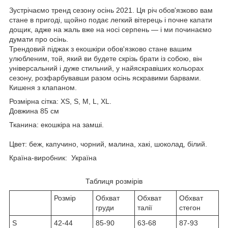
Зустрічаємо тренд сезону осінь 2021. Ця річ обов'язково вам
стане в пригоді, щойно подає легкий вітерець і почне капати
дощик, адже на жаль вже на носі серпень — і ми починаємо
думати про осінь.
Трендовий піджак з екошкіри обов'язково стане вашим
улюбленим, той, який ви будете скрізь брати із собою, він
універсальний і дуже стильний, у найяскравіших кольорах
сезону, розфарбувавши разом осінь яскравими барвами.
Кишеня з клапаном.
Розмірна сітка: XS, S, M, L, XL.
Довжина 85 см
Тканина: екошкіра на замші.
Цвет: беж, капучино, чорний, малина, хакі, шоколад, білий.
Країна-виробник: Україна
Таблиця розмірів
Розмір
Обхват
Обхват
Обхват
груди
талії
стегон
S
42-44
85-90
63-68
87-93