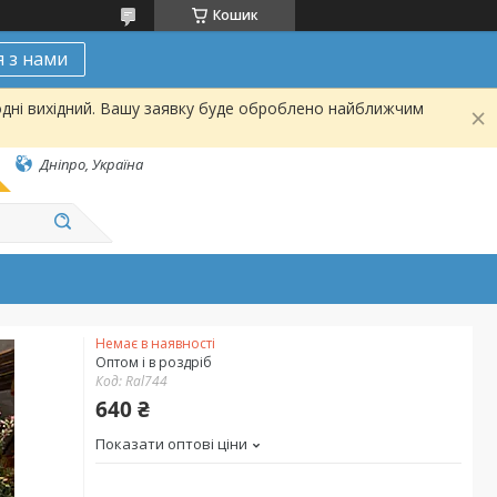
Кошик
я з нами
одні вихідний. Вашу заявку буде оброблено найближчим
Дніпро, Україна
Немає в наявності
Оптом і в роздріб
Код:
Ral744
640 ₴
Показати оптові ціни