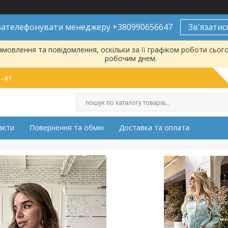
ателефонувати менеджеру +380990656647
Зв'язатис
мовлення та повідомлення, оскільки за її графіком роботи сьог
робочим днем.
9-41
акти
Повернення та обмін
Доставка та оплата