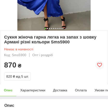
Сукня жіноча гарна легка на запах з шовку
Армані різні кольори Sms5900
Немає в наявності
Код: Sms5900
Опт і роздріб
870
₴
820 ₴
від 5 шт.
Опис
Характеристики
Доставка
Оплата
Умови п
Опис