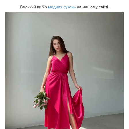
Великий вибір
модних суконь
на нашому сайті.