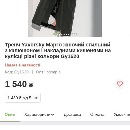
Тренч Yavorsky Марго жіночий стильний
з капюшоном і накладними кишенями на
кулісці різні кольори Gy1620
Немає в наявності
Код: Gy1620
Опт і роздріб
1 540
₴
1 480 ₴
від 5 шт.
Опис
Характеристики
Доставка
Оплата
Умови п