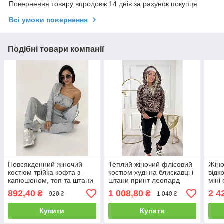
Повернення товару впродовж 14 днів за рахунок покупця
Всі умови повернення
Подібні товари компанії
Повсякденний жіночий
Теплий жіночий флісовий
Жіно
костюм трійка кофта з
костюм худі на блискавці і
відк
капюшоном, топ та штани
штани принт леопард
міні
на манжетах Dv5429
Del242
892,40
1 008,80
2 4
₴
₴
920 ₴
1 040 ₴
Купити
Купити