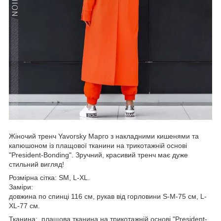
Жіночий тренч Yavorsky Марго з накладними кишенями та
капюшоном із плащової тканини на трикотажній основі
"President-Bonding". Зручний, красивий тренч має дуже
стильний вигляд!
Розмірна сітка: SM, L-XL.
Заміри:
довжина по спинці 116 см, рукав від горловини S-M-75 см, L-
XL-77 см.
Тканина: плащова тканина на трикотажній основі "President-