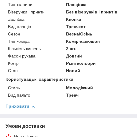
Тип тканини
Плащівка
Візерунки і принти
Без візерунків і принтів
Застібка
Кнопки
Вид плащів
Тренчкот
Сезон
Весна/Осінь
Тип коміра
Комір-капюшон
Кількість кишень
2 шт.
Фасон рукава
Довгий
Колір
Різні кольори
Стан
Новий
Користувацькі характеристики
Стиль
Молодіжний
Вид пальто
Тренч
Приховати
Умови доставки
Нова Пошта