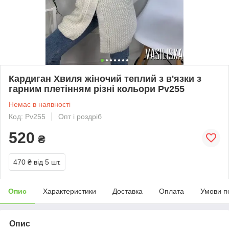
Кардиган Хвиля жіночий теплий з в'язки з
гарним плетінням різні кольори Pv255
Немає в наявності
Код: Pv255
Опт і роздріб
520
₴
470 ₴
від 5 шт.
Опис
Характеристики
Доставка
Оплата
Умови п
Опис