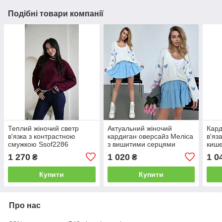
Подібні товари компанії
Теплий жіночий светр
Актуальний жіночий
Кард
в'язка з контрастною
кардиган оверсайз Меліса
в'яз
смужкою Ssof2286
з вишитими серцями
кише
машинна в'язка Pmk528
Pof2
1 270
1 020
1 0
₴
₴
Купити
Купити
Про нас