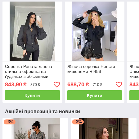
Сорочка Рената жіноча
Жіноча сорочка Ненсі з
Жіно
стильна ефектна на
кишенями Rf458
Unis
ґудзиках з об'ємними
киш
рукавами Rf806
843,90
688,70
843
₴
₴
870 ₴
710 ₴
Купити
Купити
Акційні пропозиції та новинки
–3%
–3%