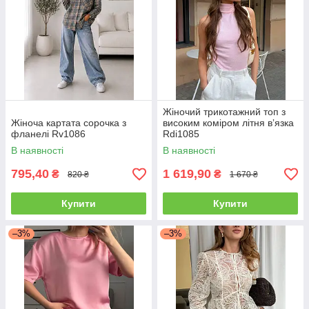
Жіночий трикотажний топ з
Жіноча картата сорочка з
високим коміром літня вʼязка
фланелі Rv1086
Rdi1085
В наявності
В наявності
795,40
1 619,90
₴
₴
820 ₴
1 670 ₴
Купити
Купити
–3%
–3%