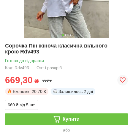
Сорочка Пін жіноча класична вільного
крою Rdv493
Готово до відправки
Код: Rdv493
Опт і роздріб
669,30
₴
690 ₴
Економія
20.70 ₴
Залишилось
2 дні
660 ₴
від 5 шт.
Купити
або