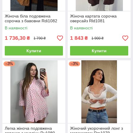
Жіноча біла подовжена
Жіноча картата сорочка
сорочка з бавовни Rdi1082
оверсайз Rld1081
В наявності
В наявності
1 736,30
1 843
₴
₴
1 790 ₴
1 900 ₴
Купити
Купити
–3%
–3%
Легка жіноча подовжена
Жіночий укорочений лонг з