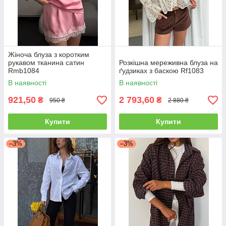
Жіноча блуза з коротким
рукавом тканина сатин
Розкішна мереживна блуза на
Rmb1084
ґудзиках з баскою Rf1083
В наявності
В наявності
921,50
2 793,60
₴
₴
950 ₴
2 880 ₴
Купити
Купити
–3%
–3%