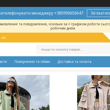
ателефонувати менеджеру +380990656647
Зв'язатис
мовлення та повідомлення, оскільки за її графіком роботи сьог
робочим днем.
9-41
акти
Повернення та обмін
Доставка та оплата