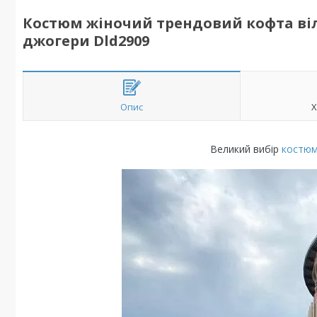
Костюм жіночий трендовий кофта віл
джогери Dld2909
Опис
Х
Великий вибір
костюмі