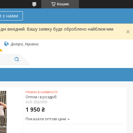
Кошик
я з нами
одні вихідний. Вашу заявку буде оброблено найближчим
Дніпро, Україна
Немає в наявності
Оптом і в роздріб
Код:
Dld2909
1 950 ₴
Показати оптові ціни