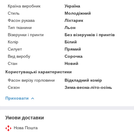
Країна виробник
Україна
Стиль
Молодіжний
Фасон рукава
Ліхтарик
Тип тканини
Льон
Візерунки і принти
Без візерунків і принтів
Колір
Білий
Силует
Прямий
Вид виробу
Сорочка
Стан
Новий
Користувацькі характеристики
Фасон вирізу горловини
Відкладний комір
Сезон
Зима-весна-літо-осінь
Приховати
Умови доставки
Нова Пошта