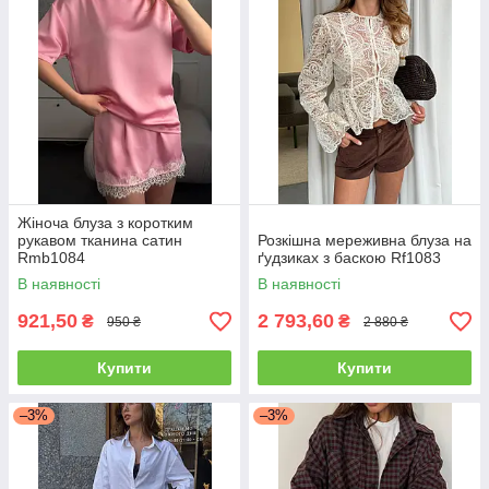
Жіноча блуза з коротким
рукавом тканина сатин
Розкішна мереживна блуза на
Rmb1084
ґудзиках з баскою Rf1083
В наявності
В наявності
921,50
2 793,60
₴
₴
950 ₴
2 880 ₴
Купити
Купити
–3%
–3%