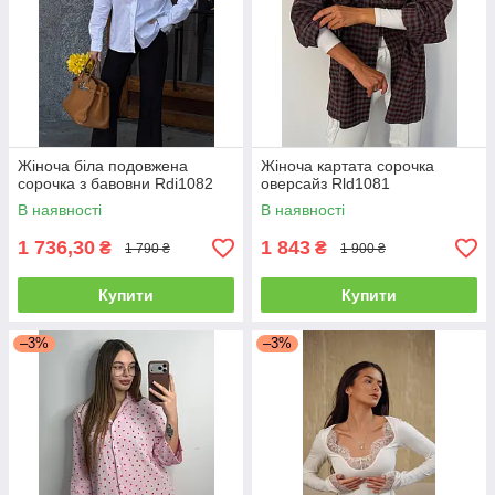
Жіноча біла подовжена
Жіноча картата сорочка
сорочка з бавовни Rdi1082
оверсайз Rld1081
В наявності
В наявності
1 736,30
1 843
₴
₴
1 790 ₴
1 900 ₴
Купити
Купити
–3%
–3%