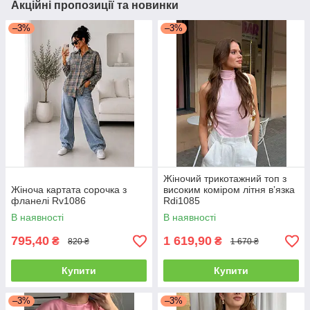
Акційні пропозиції та новинки
–3%
–3%
Жіночий трикотажний топ з
Жіноча картата сорочка з
високим коміром літня вʼязка
фланелі Rv1086
Rdi1085
В наявності
В наявності
795,40
1 619,90
₴
₴
820 ₴
1 670 ₴
Купити
Купити
–3%
–3%