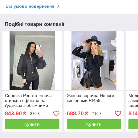
Всі умови повернення
Подібні товари компанії
Сорочка Рената жіноча
Жіноча сорочка Ненсі з
Модн
стильна ефектна на
кишенями Rf458
замщ
ґудзиках з об'ємними
шкір
рукавами Rf806
комп
843,90
688,70
814
₴
₴
870 ₴
710 ₴
Купити
Купити