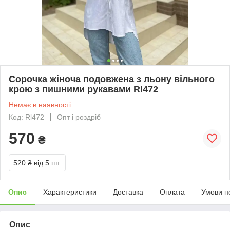
Сорочка жіноча подовжена з льону вільного
крою з пишними рукавами Rl472
Немає в наявності
Код: Rl472
Опт і роздріб
570
₴
520 ₴
від 5 шт.
Опис
Характеристики
Доставка
Оплата
Умови п
Опис