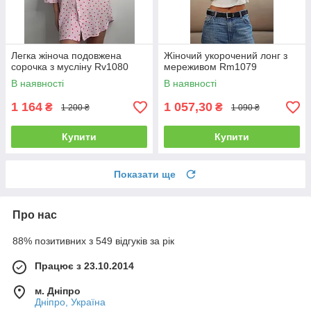
Легка жіноча подовжена
Жіночий укорочений лонг з
сорочка з мусліну Rv1080
мереживом Rm1079
В наявності
В наявності
1 164
1 057,30
₴
₴
1 200 ₴
1 090 ₴
Купити
Купити
Показати ще
Про нас
88% позитивних з 549 відгуків за рік
Працює з 23.10.2014
м. Дніпро
Дніпро, Україна