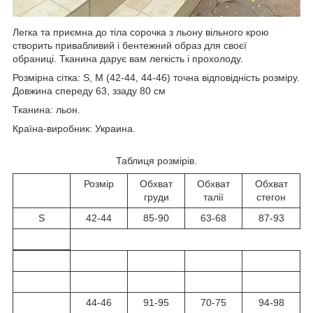
Легка та приємна до тіла сорочка з льону вільного крою
створить привабливий і бентежний образ для своєї
обраниці. Тканина дарує вам легкість і прохолоду.
Розмірна сітка: S, M (42-44, 44-46) точна відповідність розміру.
Довжина спереду 63, ззаду 80 см
Тканина: льон.
Країна-виробник: Украина.
Таблиця розмірів.
Розмір
Обхват
Обхват
Обхват
груди
талії
стегон
S
42-44
85-90
63-68
87-93
44-46
91-95
70-75
94-98