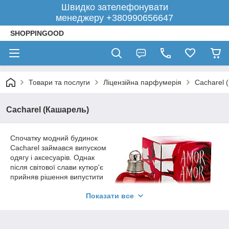
Швидко зателефонувати
менеджеру +380990656647
SHOPPINGOOD
Товари та послуги
Ліцензійна парфумерія
Cacharel 
Cacharel (Кашарель)
Спочатку модний будинок
Сacharel займався випуском
одягу і аксесуарів. Однак
після світової слави кутюр'є
прийняв рішення випустити
власний аромат,
Показати все
призначений для милих
дам, який відразу став
бестселером. Сучасний
асортимент налічує більше