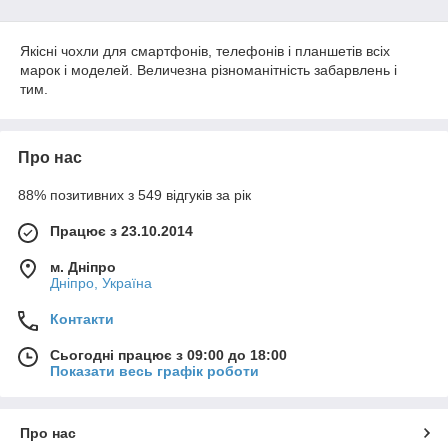
високими бортами або додатковим захистом.
Матеріал.
Враховуючи, що телефони практично не
Якісні чохли для смартфонів, телефонів і планшетів всіх
залишаються поза наших рук, зупиніть свій вибір на
марок і моделей. Величезна різноманітність забарвлень і
матеріалі, який більш приємний на дотик.
тим.
Дизайн.
Ну і, звичайно, головне – щоб вам
подобався зовнішній вигляд чохла. Серед продукції,
представленої на нашому сайті ви точно знайдете
варіант для себе. А може, захочете придбати відразу
Про нас
декілька, щоб змінювати їх залежно від настрою чи
заходу, на який ви прямуєте.
88% позитивних з 549 відгуків за рік
Купити
чохли для телефонів, смартфонів та планшетів
за
Працює з 23.10.2014
хорошою ціною найкраще на shoppingood.com.ua!
м. Дніпро
Дніпро, Україна
Контакти
Сьогодні працює з 09:00 до 18:00
Показати весь графік роботи
Про нас