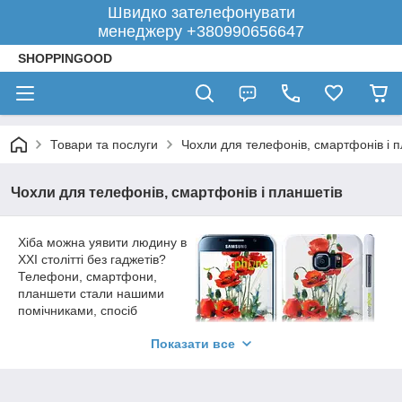
Швидко зателефонувати
менеджеру +380990656647
SHOPPINGOOD
Товари та послуги
Чохли для телефонів, смартфонів і 
Чохли для телефонів, смартфонів і планшетів
Хіба можна уявити людину в
XXI столітті без гаджетів?
Телефони, смартфони,
планшети стали нашими
помічниками, спосіб
комунікації зі світом,
Показати все
ведення бізнесу. Вони
об'єднують нас з іншими
людьми і розширюють наші
можливості. Вчені з кожним