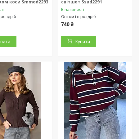
нком коси Smmod2293
світшот Ssad2291
сті
В наявності
 роздріб
Оптом і в роздріб
740 ₴
упити
Купити