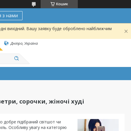
Кошик
я з нами
одні вихідний. Вашу заявку буде оброблено найближчим
Дніпро, Україна
етри, сорочки, жіночі худі
о добре підібраний світшот чи
иль. Особливу увагу на категорію