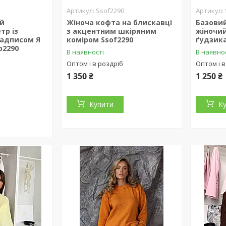
Ssof2290
ий
Жіноча кофта на блискавці
Базови
тр із
з акцентним шкіряним
жіночий
адписом Я
коміром Ssof2290
ґудзика
b2290
В наявності
В наявно
Оптом і в роздріб
Оптом і в
1 350 ₴
1 250 ₴
Купити
К