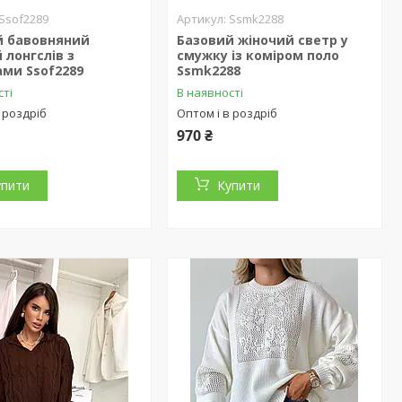
Ssof2289
Ssmk2288
й бавовняний
Базовий жіночий светр у
 лонгслів з
смужку із коміром поло
ми Ssof2289
Ssmk2288
сті
В наявності
 роздріб
Оптом і в роздріб
970 ₴
упити
Купити