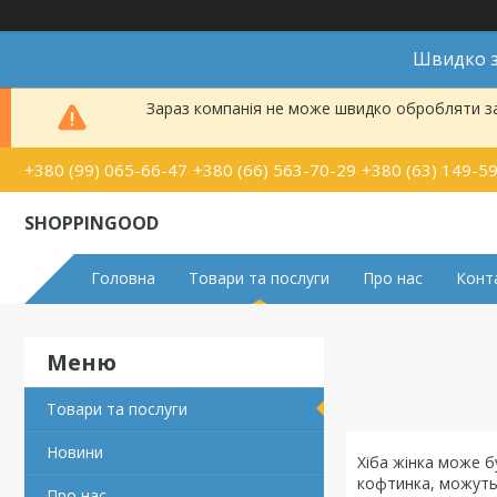
Швидко з
Зараз компанія не може швидко обробляти за
+380 (99) 065-66-47
+380 (66) 563-70-29
+380 (63) 149-5
SHOPPINGOOD
Головна
Товари та послуги
Про нас
Конт
Товари та послуги
Новини
Хіба жінка може б
кофтинка, можуть 
Про нас