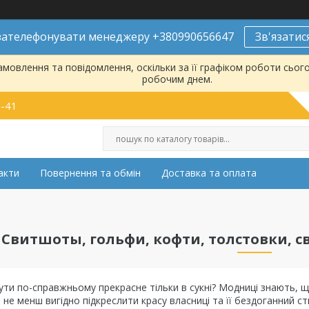
ателефонувати менеджеру +380990656647
Зв'язатис
мовлення та повідомлення, оскільки за її графіком роботи сьог
робочим днем.
9-41
акти
Повернення та обмін
Доставка та оплата
Свитшоты, гольфи, кофти, толстовки, св
ути по-справжньому прекрасне тільки в сукні? Модниці знають, щ
не менш вигідно підкреслити красу власниці та її бездоганний ст