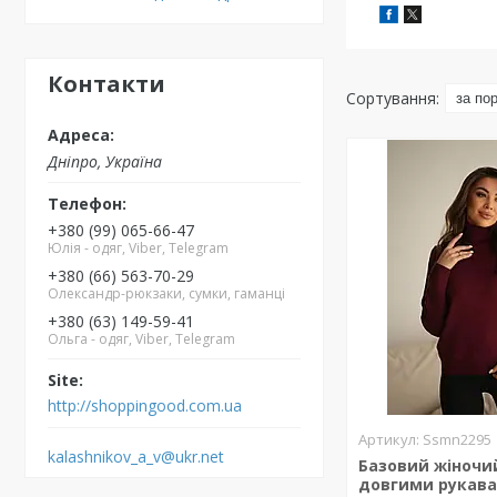
Контакти
Дніпро, Україна
+380 (99) 065-66-47
Юлія - одяг, Viber, Telegram
+380 (66) 563-70-29
Олександр-рюкзаки, сумки, гаманці
+380 (63) 149-59-41
Ольга - одяг, Viber, Telegram
http://shoppingood.com.ua
Ssmn2295
kalashnikov_a_v@ukr.net
Базовий жіночи
довгими рукав