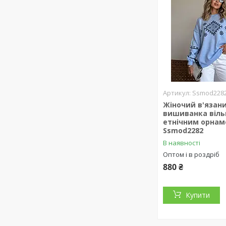
Ssmod228
Жіночий в'язан
вишиванка віль
етнічним орна
Ssmod2282
В наявності
Оптом і в роздріб
880 ₴
Купити