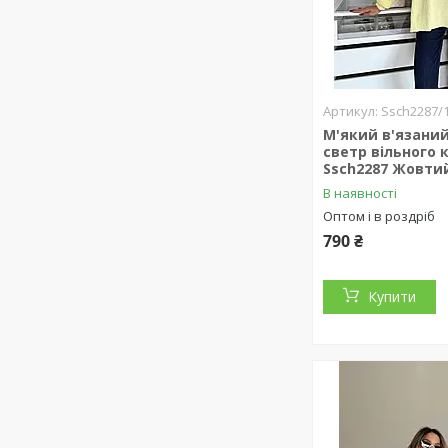
Ssch2287/
М'який в'язани
светр вільного 
Ssch2287 Жовти
В наявності
Оптом і в роздріб
790 ₴
Купити