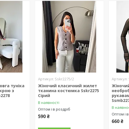
Sskr2275/2
овга туніка
Жіночий класичний жилет
Жіночий
крою з
тканина костюмка Sskr2275
необро
2278
Сірий
рукава
Ssmb22
В наявності
В наявно
Оптом і в роздріб
Оптом і в
590 ₴
660 ₴