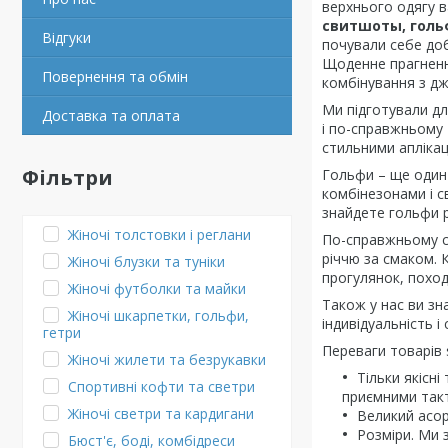
верхнього одягу в
свитшоты, гольф
Відгуки
почували себе доб
Щоденне прагнення
Повернення та обмін
комбінування з д
Ми підготували для
Доставка та оплата
і по-справжньому т
стильними аплікаці
Фільтри
Гольфи – ще один 
комбінезонами і с
знайдете гольфи рі
Жіночі толстовки і реглани
По-справжньому ст
річчю за смаком. 
Жіночі блузки та туніки
прогулянок, поход
Жіночі футболки та майки
Також у нас ви зн
Жіночі шкарпетки, гольфи,
індивідуальність і 
гетри
Переваги товарів 
Жіночі жилети та безрукавки
Тільки якісні
Спортивні кофти та светри
приємними такт
Жіночі светри та кардигани
Великий асор
Розміри. Ми 
Бюст'є, боді, комбідреси