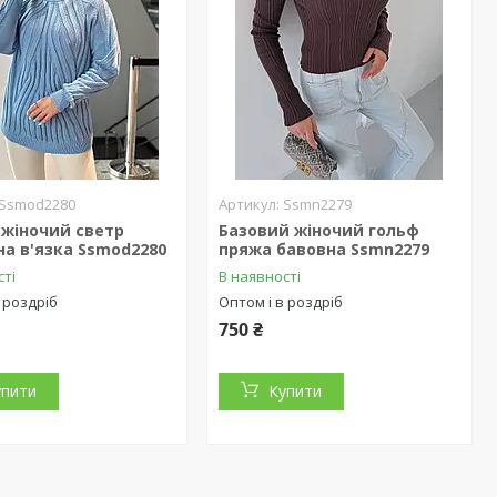
Ssmod2280
Ssmn2279
 жіночий светр
Базовий жіночий гольф
а в'язка Ssmod2280
пряжа бавовна Ssmn2279
сті
В наявності
 роздріб
Оптом і в роздріб
750 ₴
упити
Купити