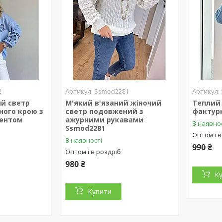
2
Ssmod2281
ий светр
М'який в'язаний жіночий
Теплий
ного крою з
светр подовжений з
фактурн
ментом
ажурними рукавами
В наявно
Ssmod2281
Оптом і в
В наявності
990 ₴
Оптом і в роздріб
980 ₴
К
Купити