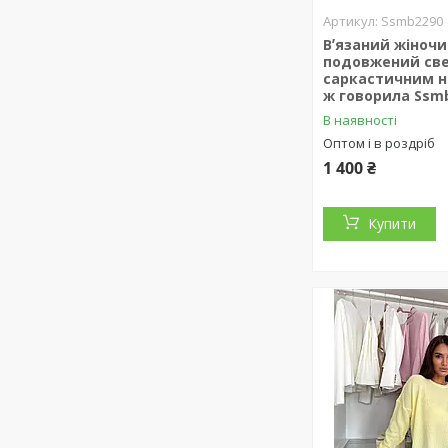
Ssmb2290
Вʼязаний жіноч
подовжений све
саркастичним н
ж говорила Ssm
В наявності
Оптом і в роздріб
1 400 ₴
Купити