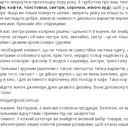
арто звернути в прохолодну пору року. З турботою про ваш тепл
и, кофти, толстовки, светри, сорочки, жіночі худі
, щоб у 
ре. Якщо ви тільки плануєте шопінг, зверніть увагу на кількість 
 виглядати добре, вимагає наявності декількох варіантів верхн
жинсами, брюками або спідницями.
 вас светри різних колірних рішень і щільності в'язання. Ви знай
еплі, затишні і об'ємні светри. Але, звичайно, светр – це не тільки
ями і цікавим кроєм коміра і рукавів.
необхідний елемент, що не тільки як самостійна частина одягу, 
ветрами особливого крою. Крім того, нерідко гольф надягають дл
зних кольорів і фасонів. Є моделі з кашеміру, ангори, трикотажу 
ильним і зручним рішенням є також свитшоты. Низка варіантів, 
Крім того, світшот – це дійсно зручно і, що не менш важливо, дуж
у в кіно, і для активного відпочинку або походу в кафе. Така ко
айдете жіночі джемпери дуже цікавого дизайну. Вони допоможуть
стиль!
shoppingood.com.ua:
 тканини. Матеріали, з яких виготовлена продукція, безпечні, не 
ильними відчуттями і приємні під час шкарпетки.
тимент. У кожній категорії ви знайдете великий вибір товарів, с
забезпечуємо наших клієнтів різними розмірами, щоб кожна наша 