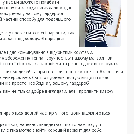
і у нас ви зможете придбати
цю пору ви завжди виглядали модно і
таких речей у вашому гардеробі.
ій частині способу для подальшого
дете у нас як витончені варіанти, так
 захист від холоду. Є варіації зі
але і для комбінування з відкритими кофтами,
я збереження тепла і зручності. У нашому магазині ви
і тонкої віскози, з аплікаціями та різною довжиною рукава.
різних моделей та принтів – ви точно зможете обзавестися
е універсально. Світшот доведеться до місця і під час
фтинка просто необхідна у вашому гардеробі!
 вам не тільки добре виглядати, але і проявити власну
випираються довгий час. Крім того, вони відрізняються
еред яких, напевно, знайдеться що-то вам по душі.
клієнтка могла знайти хороший варіант для себе.