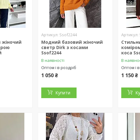
1
Ssof2244
й жіночий
Модний базовий жіночий
Стильни
крою
светр Dirk з косами
коміром
й
Ssof2244
коса S
В наявності
В наявно
Оптом і в роздріб
Оптом і в
1 050 ₴
1 150 ₴
Купити
К