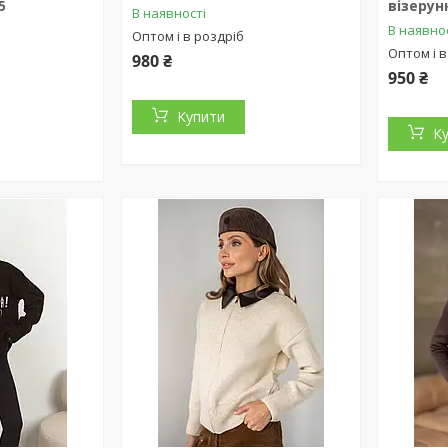
5
візеру
В наявності
В наявно
Оптом і в роздріб
Оптом і в
980 ₴
950 ₴
Купити
К