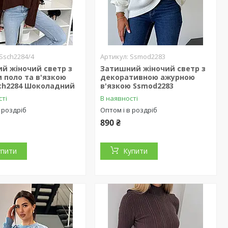
Ssch2284/4
Ssmod2283
й жіночий светр з
Затишний жіночий светр з
 поло та в'язкою
декоративною ажурною
sch2284 Шоколадний
в'язкою Ssmod2283
сті
В наявності
 роздріб
Оптом і в роздріб
890 ₴
упити
Купити