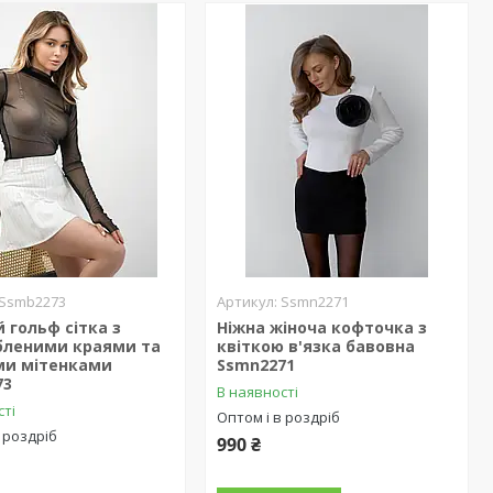
Ssmb2273
Ssmn2271
 гольф сітка з
Ніжна жіноча кофточка з
бленими краями та
квіткою в'язка бавовна
ми мітенками
Ssmn2271
73
В наявності
сті
Оптом і в роздріб
 роздріб
990 ₴