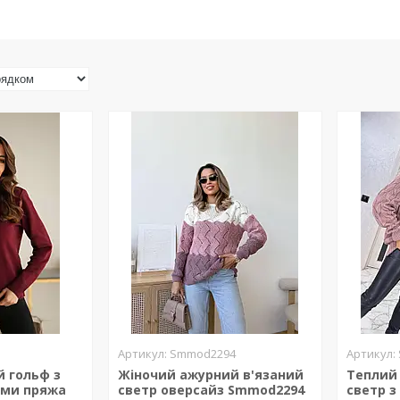
Smmod2294
й гольф з
Жіночий ажурний в'язаний
Теплий 
ами пряжа
светр оверсайз Smmod2294
светр з