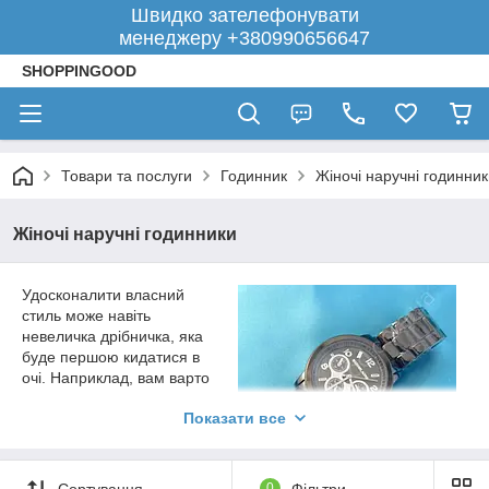
Швидко зателефонувати
менеджеру +380990656647
SHOPPINGOOD
Товари та послуги
Годинник
Жіночі наручні годинни
Жіночі наручні годинники
Удосконалити власний
стиль може навіть
невеличка дрібничка, яка
буде першою кидатися в
очі. Наприклад, вам варто
купити годинники жіночі
Показати все
наручні, які мають
привабливий зовнішній
вигляд і дійсно виділяються
на загальному тлі образу. Нехай це дрібниця, але більшість
Сортування
0
Фільтри