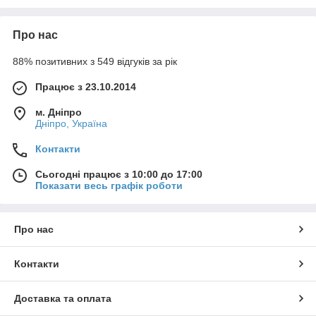
камнями, которые наверняка вам понравятся. Есть
варианты, в которых данные украшения в меньшем
количестве. На самом деле все зависит от конкретной взятой
Про нас
модели. Если вам нужны наручные часы для походов на
работу, то лучше брать такие, чтобы они не сильно
88% позитивних з 549 відгуків за рік
бросались в глаза. У нас найдутся и такие, причем по
доступной стоимости. При этом не стоит думать, что цена
Працює з 23.10.2014
как-то влияет на качество. Наши товары прослужат вам
длительное время и при этом потратите вы на них
м. Дніпро
относительно небольшую сумму.
Дніпро, Україна
Контакти
Сьогодні працює з 10:00 до 17:00
Показати весь графік роботи
Про нас
Контакти
Доставка та оплата